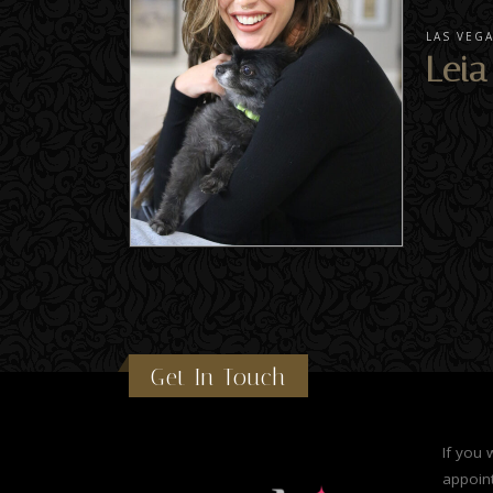
LAS VEG
Leia
Get In Touch
If you 
appoint